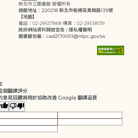
新北市立圖書館 版權所有
總館地址：220218 新北市板橋區貴興路139號
【地圖】
電話：02-29537868 傳真：02-29538139
政府網站資料開放宣告
|
隱私權聲明
圖書館信箱：cad2170001@ntpc.gov.tw
文
這個翻譯評分
的意見回饋將用於協助改善 Google 翻譯品質