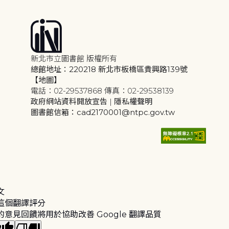
新北市立圖書館 版權所有
總館地址：220218 新北市板橋區貴興路139號
【地圖】
電話：02-29537868 傳真：02-29538139
政府網站資料開放宣告
|
隱私權聲明
圖書館信箱：cad2170001@ntpc.gov.tw
文
這個翻譯評分
的意見回饋將用於協助改善 Google 翻譯品質