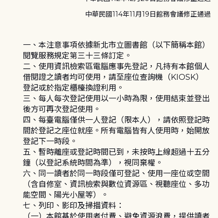
中華民國114年11月19日館務會議修正通過
一、本注意事項依據新北市立圖書館（以下簡稱本館）
閱覽服務規定第三十三條訂定。
二、使用資訊檢索區電腦應事先登記，凡持有本館個人
借閱證之讀者均可使用，請至座位查詢機（KIOSK）
登記或於指定櫃檯換證利用。
三、每人每次登記使用以一小時為限，使用結束並登出
後方可再次登記使用。
四、每臺電腦僅供一人登記（限本人），請依照登記時
間於登記之座位就座。所有電腦皆有人使用時，始開放
登記下一時段。
五、暫時離座或登記時間已到，未按時上線超過十五分
鐘（以登記系統時間為準），視同棄權。
六、同一讀者於同一時段僅可登記、使用一座位或空間
（含自修室、資訊檢索與數位資源區、視聽座位、多功
能空間、陽光小屋等）。
七、列印、影印及掃描資料：
（一）本館基於使用者付費、避免資源浪費，提供讀者