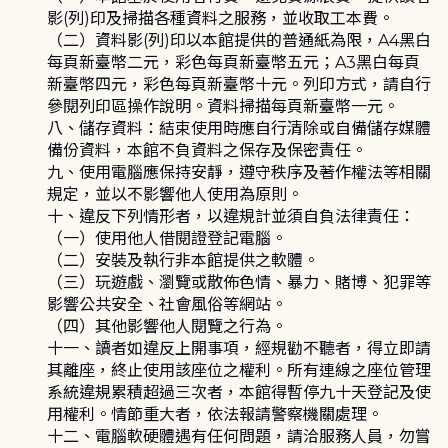
影(列)印及掃描各種資料之服務，並收取工本費。
（二）資料影(列)印以本館提供的普通紙為限，A4黑白
每頁新臺幣二元，彩色每頁新臺幣五元；A3黑白每頁
新臺幣四元，彩色每頁新臺幣十元。列印方式，請自行
參閱列印區操作說明。資料掃描每頁新臺幣一元。
八、儲存資料：結束使用時應自行清除或自備儲存媒體
備份資料，本館不負資料之保存及保密責任。
九、使用電腦應保持安靜，遵守秩序及著作權法等相關
規定，並以不影響他人使用為原則。
十、違反下列情形者，以違規計並須自負法律責任：
（一）使用他人借閱證登記電腦。
（二）安裝及執行非本館提供之軟體。
（三）玩遊戲、瀏覽或散佈色情、暴力、賭博、犯罪等
影響公共安全、社會風俗等網站。
（四）其他影響他人閱覽之行為。
十一、讀者如違反上開事項，經規勸不聽者，得立即請
其離座，終止使用該座位之權利。所有連線之座位管理
系統違規累積超過三次者，本館得暫停九十天登記及使
用權利。情節重大者，依法報請警察機關處理。
十二、電腦軟硬體遇有任何問題，請洽服務人員，勿嘗