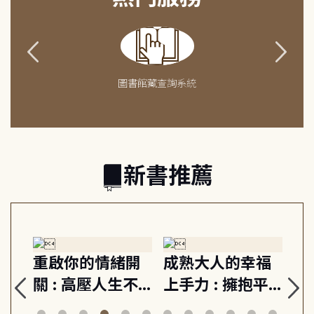
圖書館藏查詢系統
新書推薦
緒
重啟你的情緒開
成熟大人的幸福
伯
則,
關 : 高壓人生不
上手力 : 擁抱平
球
定
爆炸指南, 5分鐘
凡中的每個燦爛
飯