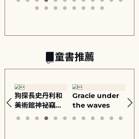
動練
減輕身心壓力, 找
時刻, 給匱乏世代
共好
回生活掌控感
的富足人生解答
之書
童書推薦
:
狗探長史丹利和
Gracie under
Th
美術館神祕竊盜
the waves
bi
案