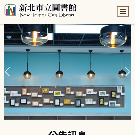
:::
:::