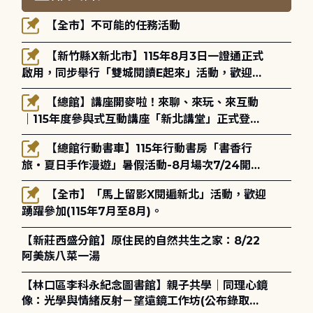
【全市】不可能的任務活動
【新竹縣X新北市】115年8月3日一證通正式
啟用，同步舉行「雙城閱讀E起來」活動，歡迎踴
躍參加(115年8月3日至10月4日)。
【總館】講座開麥啦！來聊、來玩、來互動
｜115年度參與式互動講座「新北講堂」正式登
場！
【總館行動書車】115年行動書房「書香行
旅・夏日手作漫遊」暑假活動-8月場次7/24開始
報名
【全市】「馬上留影X閱遍新北」活動，歡迎
踴躍參加(115年7月至8月)。
【新莊西盛分館】原住民的自然共生之家：8/22
阿美族八菜一湯
【林口區李科永紀念圖書館】親子共學｜同理心鏡
像：光學與情緒反射－望遠鏡工作坊(公布錄取名