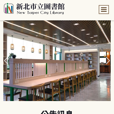
:::
:::