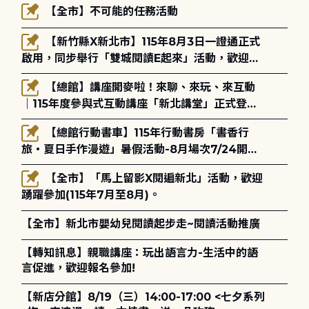
【全市】不可能的任務活動
【新竹縣X新北市】115年8月3日一證通正式
啟用，同步舉行「雙城閱讀E起來」活動，歡迎踴
躍參加(115年8月3日至10月4日)。
【總館】講座開麥啦！來聊、來玩、來互動
｜115年度參與式互動講座「新北講堂」正式登
場！
【總館行動書車】115年行動書房「書香行
旅・夏日手作漫遊」暑假活動-8月場次7/24開始
報名
【全市】「馬上留影X閱遍新北」活動，歡迎
踴躍參加(115年7月至8月)。
【全市】新北市嬰幼兒閱讀起步走~閱讀活動推廣
【轉知訊息】親職講座：玩出語言力-生活中的語
言促進，歡迎報名參加!
【新店分館】8/19（三）14:00-17:00 <七夕系列