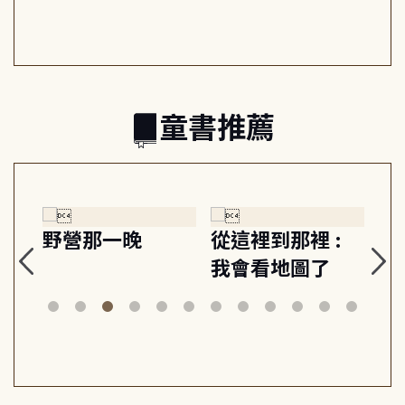
日常與魔幻
習, 走向彼此共好
回
的親子關係
童書推薦
探
野營那一晚
從這裡到那裡 :
狗
的
我會看地圖了
美
案