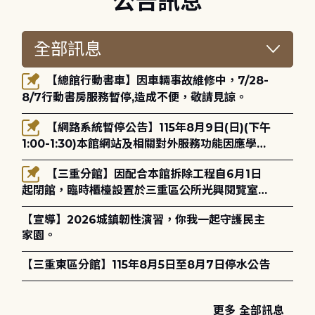
公告訊息
【總館行動書車】因車輛事故維修中，7/28-
8/7行動書房服務暫停,造成不便，敬請見諒。
【網路系統暫停公告】115年8月9日(日)(下午
1:00-1:30)本館網站及相關對外服務功能因應學術
網路升級更新將暫停服務。
【三重分館】因配合本館拆除工程自6月1日
起閉館，臨時櫃檯設置於三重區公所光興閱覽室，
造成不便，敬請見諒。
【宣導】2026城鎮韌性演習，你我一起守護民主
家園。
【三重東區分館】115年8月5日至8月7日停水公告
更多 全部訊息