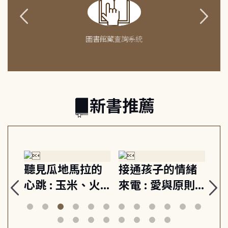
圖書館藏查詢系統
新書推薦
生
聽見瓜地馬拉的
接通孩子的情緒
重
與
心跳 : 玉米、火
來電 : 愛與原則,
關
思
山與信仰, 外交官
建立教養的安定
爆
筆下的現代馬雅
節奏 22個行動練
減