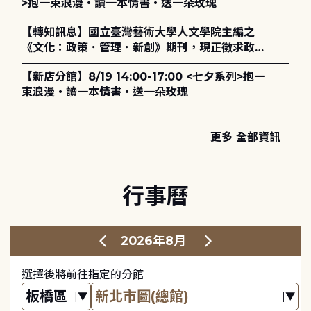
>抱一束浪漫・讀一本情書・送一朵玫瑰
【轉知訊息】國立臺灣藝術大學人文學院主編之
《文化：政策．管理．新創》期刊，現正徵求政策
評論、書評及【邁向具回應力的博物館治理：政
【新店分館】8/19 14:00-17:00 <七夕系列>抱一
策、領導與管理】主題特刊稿件至2027年6月1日
束浪漫・讀一本情書・送一朵玫瑰
止，歡迎踴躍投稿。
更多 全部資訊
行事曆
2026年8月
選擇後將前往指定的分館