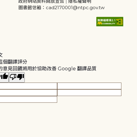
政府網站資料開放宣告
|
隱私權聲明
圖書館信箱：cad2170001@ntpc.gov.tw
文
這個翻譯評分
的意見回饋將用於協助改善 Google 翻譯品質