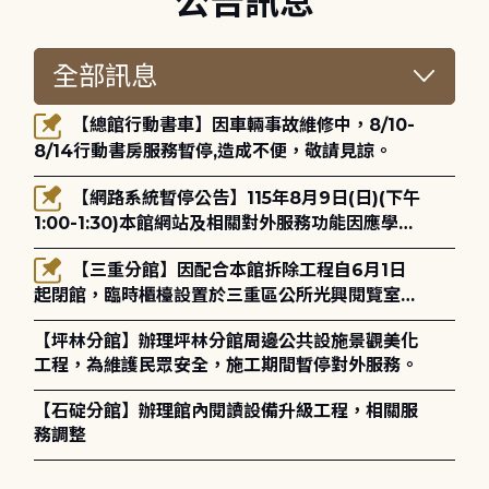
公告訊息
【總館行動書車】因車輛事故維修中，8/10-
8/14行動書房服務暫停,造成不便，敬請見諒。
【網路系統暫停公告】115年8月9日(日)(下午
1:00-1:30)本館網站及相關對外服務功能因應學術
網路升級更新將暫停服務。
【三重分館】因配合本館拆除工程自6月1日
起閉館，臨時櫃檯設置於三重區公所光興閱覽室，
造成不便，敬請見諒。
【坪林分館】辦理坪林分館周邊公共設施景觀美化
工程，為維護民眾安全，施工期間暫停對外服務。
【石碇分館】辦理館內閱讀設備升級工程，相關服
務調整