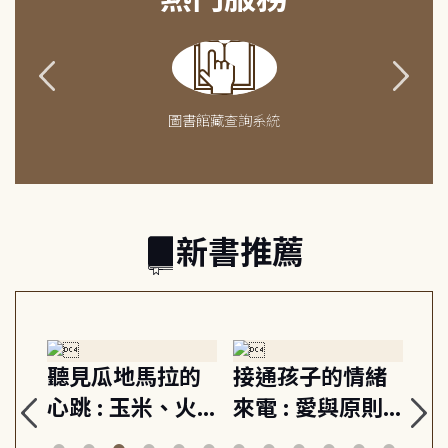
圖書館藏查詢系統
新書推薦
生
聽見瓜地馬拉的
接通孩子的情緒
重
與
心跳 : 玉米、火
來電 : 愛與原則,
關
思
山與信仰, 外交官
建立教養的安定
爆