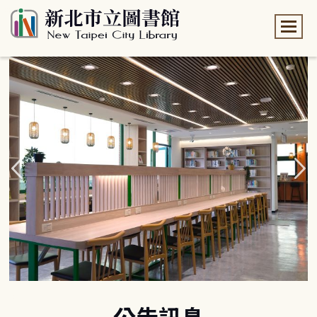
:::
:::