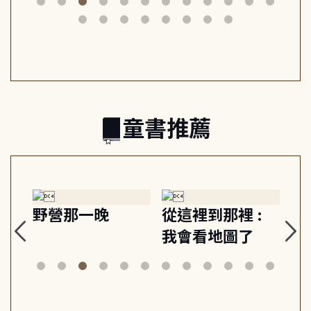
筆下的現代馬雅
節奏 22個行動練
減
日常與魔幻
習, 走向彼此共好
回
的親子關係
童書推薦
探
野營那一晚
從這裡到那裡 :
狗
的
我會看地圖了
美
案