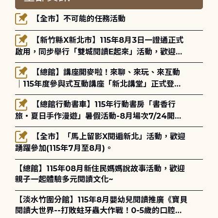
【全市】不可能的任務活動
【新竹縣X新北市】115年8月3日一證通正式
啟用，同步舉行「雙城閱讀E起來」活動，歡迎踴
躍參加(115年8月3日至10月4日)。
【總館】講座開麥啦！來聊、來玩、來互動
｜115年度參與式互動講座「新北講堂」正式登
場！
【總館行動書車】115年行動書房「書香行
旅・夏日手作漫遊」暑假活動-8月場次7/24開始
報名
【全市】「馬上留影X閱遍新北」活動，歡迎
踴躍參加(115年7月至8月)。
【總館】115年08月新住民媽媽說故事活動，歡迎
親子一起體驗多元閱讀文化~
【淡水竹圍分館】115年8月嬰幼兒閱讀推廣《寶貝
閱讀大世界--打敗蛀牙蟲大作戰！0-5歲的口腔照