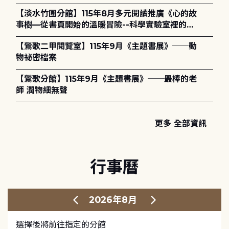
護全攻略》
【淡水竹圍分館】115年8月多元閱讀推廣《心的故
事樹—從書頁開始的溫暖冒險--科學實驗室裡的放
電章魚》
【鶯歌二甲閱覽室】115年9月《主題書展》──動
物祕密檔案
【鶯歌分館】115年9月《主題書展》──最棒的老
師 潤物細無聲
更多 全部資訊
行事曆
2026年8月
選擇後將前往指定的分館