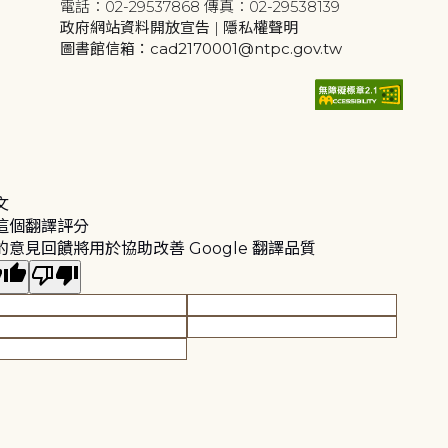
電話：02-29537868 傳真：02-29538139
政府網站資料開放宣告
|
隱私權聲明
圖書館信箱：cad2170001@ntpc.gov.tw
文
這個翻譯評分
的意見回饋將用於協助改善 Google 翻譯品質