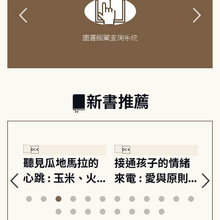
圖書館藏查詢系統
新書推薦
生
聽見瓜地馬拉的
接通孩子的情緒
重
與
心跳 : 玉米、火
來電 : 愛與原則,
關
思
山與信仰, 外交官
建立教養的安定
爆
筆下的現代馬雅
節奏 22個行動練
減