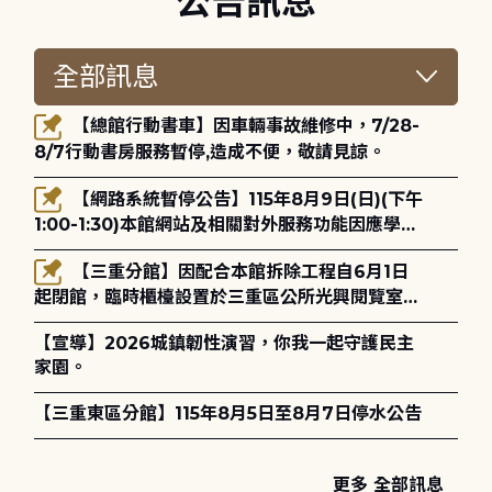
公告訊息
【總館行動書車】因車輛事故維修中，7/28-
8/7行動書房服務暫停,造成不便，敬請見諒。
【網路系統暫停公告】115年8月9日(日)(下午
1:00-1:30)本館網站及相關對外服務功能因應學術
網路升級更新將暫停服務。
【三重分館】因配合本館拆除工程自6月1日
起閉館，臨時櫃檯設置於三重區公所光興閱覽室，
造成不便，敬請見諒。
【宣導】2026城鎮韌性演習，你我一起守護民主
家園。
【三重東區分館】115年8月5日至8月7日停水公告
更多 全部訊息