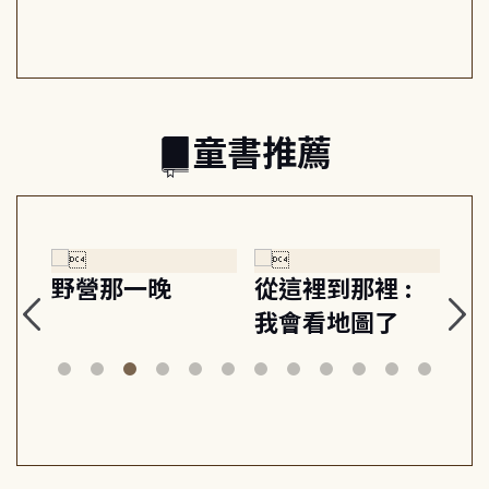
日常與魔幻
習, 走向彼此共好
回
的親子關係
童書推薦
探
野營那一晚
從這裡到那裡 :
狗
的
我會看地圖了
美
案