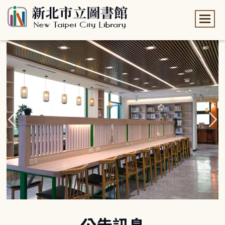
:::
:::