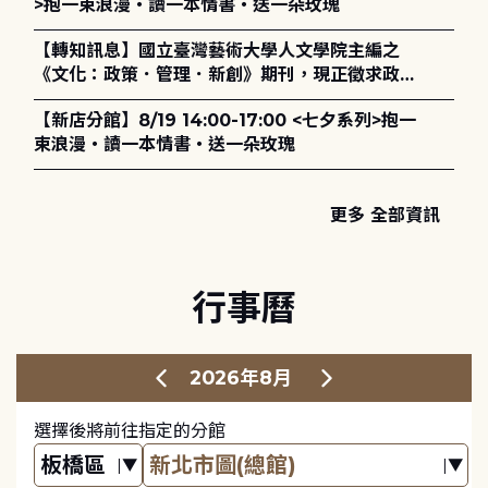
>抱一束浪漫・讀一本情書・送一朵玫瑰
【轉知訊息】國立臺灣藝術大學人文學院主編之
《文化：政策．管理．新創》期刊，現正徵求政策
評論、書評及【邁向具回應力的博物館治理：政
【新店分館】8/19 14:00-17:00 <七夕系列>抱一
策、領導與管理】主題特刊稿件至2027年6月1日
束浪漫・讀一本情書・送一朵玫瑰
止，歡迎踴躍投稿。
更多 全部資訊
行事曆
2026年8月
選擇後將前往指定的分館