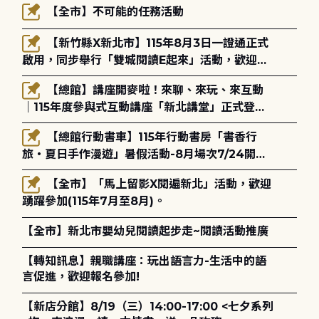
【全市】不可能的任務活動
【新竹縣X新北市】115年8月3日一證通正式
啟用，同步舉行「雙城閱讀E起來」活動，歡迎踴
躍參加(115年8月3日至10月4日)。
【總館】講座開麥啦！來聊、來玩、來互動
｜115年度參與式互動講座「新北講堂」正式登
場！
【總館行動書車】115年行動書房「書香行
旅・夏日手作漫遊」暑假活動-8月場次7/24開始
報名
【全市】「馬上留影X閱遍新北」活動，歡迎
踴躍參加(115年7月至8月)。
【全市】新北市嬰幼兒閱讀起步走~閱讀活動推廣
【轉知訊息】親職講座：玩出語言力-生活中的語
言促進，歡迎報名參加!
【新店分館】8/19（三）14:00-17:00 <七夕系列