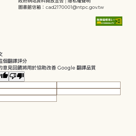
政府網站資料開放宣告
|
隱私權聲明
圖書館信箱：cad2170001@ntpc.gov.tw
文
這個翻譯評分
的意見回饋將用於協助改善 Google 翻譯品質