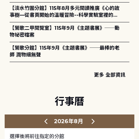
護全攻略》
【淡水竹圍分館】115年8月多元閱讀推廣《心的故
事樹—從書頁開始的溫暖冒險--科學實驗室裡的放
電章魚》
【鶯歌二甲閱覽室】115年9月《主題書展》──動
物祕密檔案
【鶯歌分館】115年9月《主題書展》──最棒的老
師 潤物細無聲
更多 全部資訊
行事曆
2026年8月
選擇後將前往指定的分館