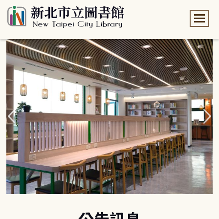
:::
:::