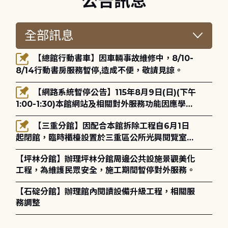
公告訊息
【總館行動書車】因車輛事故維修中，8/10-
8/14行動書房服務暫停,造成不便，敬請見諒。
【網路系統暫停公告】115年8月9日(日)(下午
1:00-1:30)本館網站及相關對外服務功能因應學術
網路升級更新將暫停服務。
【三重分館】因配合本館拆除工程自6月1日
起閉館，臨時櫃檯設置於三重區公所光興閱覽室，
造成不便，敬請見諒。
【坪林分館】辦理坪林分館周邊公共設施景觀美化
工程，為維護民眾安全，施工期間暫停對外服務。
【石碇分館】辦理館內閱讀設備升級工程，相關服
務調整