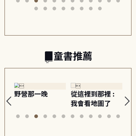
筆下的現代馬雅
節奏 22個行動練
減
日常與魔幻
習, 走向彼此共好
回
的親子關係
童書推薦
探
野營那一晚
從這裡到那裡 :
狗
的
我會看地圖了
美
案