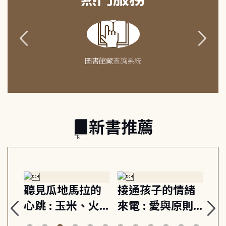
圖書館藏查詢系統
新書推薦
生
聽見瓜地馬拉的
接通孩子的情緒
重
與
心跳 : 玉米、火
來電 : 愛與原則,
關
思
山與信仰, 外交官
建立教養的安定
爆