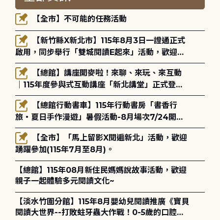
【全市】不可能的任務活動
【新竹縣X新北市】115年8月3日一證通正式
啟用，同步舉行「雙城閱讀E起來」活動，歡迎踴
躍參加(115年8月3日至10月4日)。
【總館】講座開麥啦！來聊、來玩、來互動
｜115年度參與式互動講座「新北講堂」正式登
場！
【總館行動書車】115年行動書房「書香行
旅・夏日手作漫遊」暑假活動-8月場次7/24開始
報名
【全市】「馬上留影X閱遍新北」活動，歡迎
踴躍參加(115年7月至8月)。
【總館】115年08月新住民媽媽說故事活動，歡迎
親子一起體驗多元閱讀文化~
【淡水竹圍分館】115年8月嬰幼兒閱讀推廣《寶貝
閱讀大世界--打敗蛀牙蟲大作戰！0-5歲的口腔照