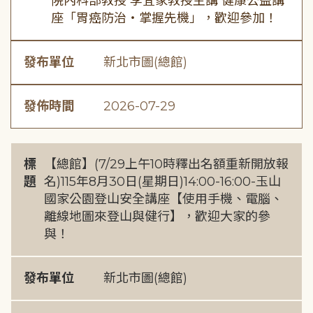
院內科部教授 李宜家教授主講 健康公益講
座「胃癌防治・掌握先機」，歡迎參加！
發布單位
新北市圖(總館)
發佈時間
2026-07-29
標
【總館】(7/29上午10時釋出名額重新開放報
題
名)115年8月30日(星期日)14:00-16:00-玉山
國家公園登山安全講座【使用手機、電腦、
離線地圖來登山與健行】，歡迎大家的參
與！
發布單位
新北市圖(總館)